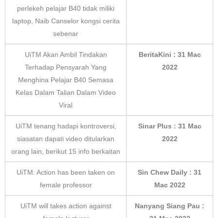
perlekeh pelajar B40 tidak miliki
laptop, Naib Canselor kongsi cerita
sebenar
UiTM Akan Ambil Tindakan
BeritaKini : 31 Mac
Terhadap Pensyarah Yang
2022
Menghina Pelajar B40 Semasa
Kelas Dalam Talian Dalam Video
Viral
UiTM tenang hadapi kontroversi,
Sinar Plus : 31 Mac
siasatan dapati video ditularkan
2022
orang lain, berikut 15 info berkaitan
UiTM: Action has been taken on
Sin Chew Daily : 31
female professor
Mac 2022
UiTM will takes action against
Nanyang Siang Pau :