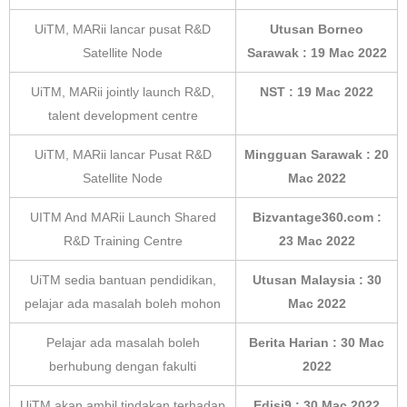
UiTM, MARii lancar pusat R&D
Utusan Borneo
Satellite Node
Sarawak : 19 Mac 2022
UiTM, MARii jointly launch R&D,
NST : 19 Mac 2022
talent development centre
UiTM, MARii lancar Pusat R&D
Mingguan Sarawak : 20
Satellite Node
Mac 2022
UITM And MARii Launch Shared
Bizvantage360.com :
R&D Training Centre
23 Mac 2022
UiTM sedia bantuan pendidikan,
Utusan Malaysia : 30
pelajar ada masalah boleh mohon
Mac 2022
Pelajar ada masalah boleh
Berita Harian : 30 Mac
berhubung dengan fakulti
2022
UiTM akan ambil tindakan terhadap
Edisi9 : 30 Mac 2022