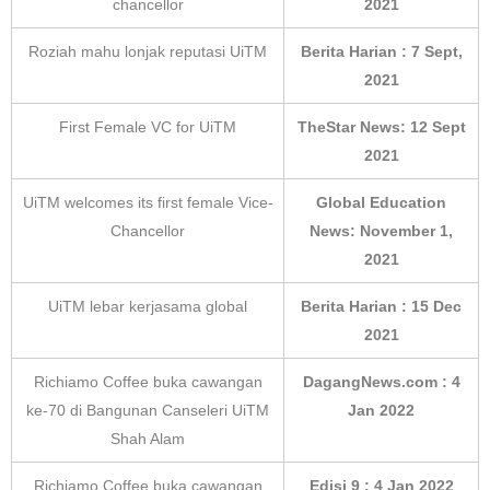
chancellor
2021
Roziah mahu lonjak reputasi UiTM
Berita Harian : 7 Sept,
2021
First Female VC for UiTM
TheStar News: 12 Sept
2021
UiTM welcomes its first female Vice-
Global Education
Chancellor
News: November 1,
2021
UiTM lebar kerjasama global
Berita Harian : 15 Dec
2021
Richiamo Coffee buka cawangan
DagangNews.com : 4
ke-70 di Bangunan Canseleri UiTM
Jan 2022
Shah Alam
Richiamo Coffee buka cawangan
Edisi 9 : 4 Jan 2022