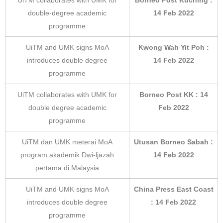
UiTM collaborates with UMK for
Borneo Post Kuching :
double-degree academic
14 Feb 2022
programme
UiTM and UMK signs MoA
Kwong Wah Yit Poh :
introduces double degree
14 Feb 2022
programme
UiTM collaborates with UMK for
Borneo Post KK : 14
double degree academic
Feb 2022
programme
UiTM dan UMK meterai MoA
Utusan Borneo Sabah :
program akademik Dwi-ljazah
14 Feb 2022
pertama di Malaysia
UiTM and UMK signs MoA
China Press East Coast
introduces double degree
: 14 Feb 2022
programme