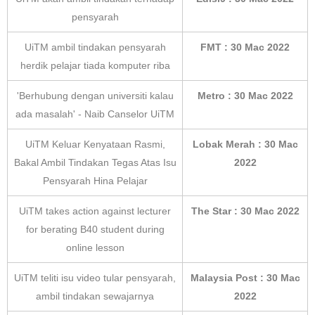
pensyarah
UiTM ambil tindakan pensyarah
FMT : 30 Mac 2022
herdik pelajar tiada komputer riba
'Berhubung dengan universiti kalau
Metro : 30 Mac 2022
ada masalah' - Naib Canselor UiTM
UiTM Keluar Kenyataan Rasmi,
Lobak Merah : 30 Mac
Bakal Ambil Tindakan Tegas Atas Isu
2022
Pensyarah Hina Pelajar
UiTM takes action against lecturer
The Star : 30 Mac 2022
for berating B40 student during
online lesson
UiTM teliti isu video tular pensyarah,
Malaysia Post : 30 Mac
ambil tindakan sewajarnya
2022