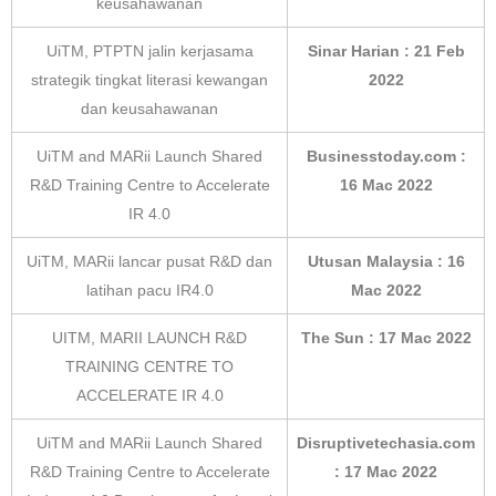
keusahawanan
UiTM, PTPTN jalin kerjasama
Sinar Harian : 21 Feb
strategik tingkat literasi kewangan
2022
dan keusahawanan
UiTM and MARii Launch Shared
Businesstoday.com :
R&D Training Centre to Accelerate
16 Mac 2022
IR 4.0
UiTM, MARii lancar pusat R&D dan
Utusan Malaysia : 16
latihan pacu IR4.0
Mac 2022
UITM, MARII LAUNCH R&D
The Sun : 17 Mac 2022
TRAINING CENTRE TO
ACCELERATE IR 4.0
UiTM and MARii Launch Shared
Disruptivetechasia.com
R&D Training Centre to Accelerate
: 17 Mac 2022