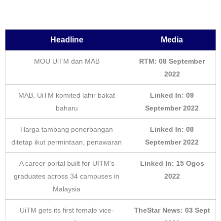
Headline
Media
MOU UiTM dan MAB
RTM: 08 September
2022
MAB, UiTM komited lahir bakat
Linked In: 09
baharu
September 2022
Harga tambang penerbangan
Linked In: 08
ditetap ikut permintaan, penawaran
September 2022
A career portal built for UITM's
Linked In: 15 Ogos
graduates across 34 campuses in
2022
Malaysia
UiTM gets its first female vice-
TheStar News: 03 Sept